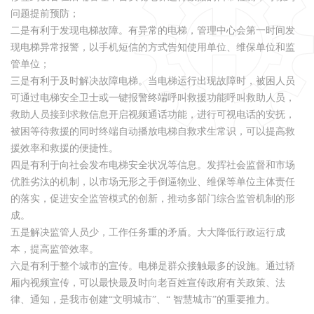
问题提前预防；
二是有利于发现电梯故障。有异常的电梯，管理中心会第一时间发
现电梯异常报警，以手机短信的方式告知使用单位、维保单位和监
管单位；
三是有利于及时解决故障电梯。当电梯运行出现故障时，被困人员
可通过电梯安全卫士或一键报警终端呼叫救援功能呼叫救助人员，
救助人员接到求救信息开启视频通话功能，进行可视电话的安抚，
被困等待救援的同时终端自动播放电梯自救求生常识，可以提高救
援效率和救援的便捷性。
四是有利于向社会发布电梯安全状况等信息。发挥社会监督和市场
优胜劣汰的机制，以市场无形之手倒逼物业、维保等单位主体责任
的落实，促进安全监管模式的创新，推动多部门综合监管机制的形
成。
五是解决监管人员少，工作任务重的矛盾。大大降低行政运行成
本，提高监管效率。
六是有利于整个城市的宣传。电梯是群众接触最多的设施。通过轿
厢内视频宣传，可以最快最及时向老百姓宣传政府有关政策、法
律、通知，是我市创建“文明城市”、“ 智慧城市”的重要推力。